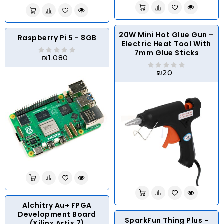
20W Mini Hot Glue Gun –
Raspberry Pi 5 - 8GB
Electric Heat Tool With
7mm Glue Sticks
₪1,080
₪20
Alchitry Au+ FPGA
Development Board
SparkFun Thing Plus -
(Xilinx Artix 7)