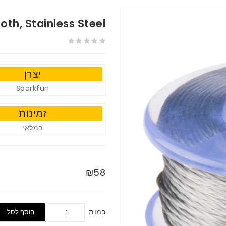
th, Stainless Steel
יצרן
Sparkfun
זמינות
במלאי
₪58
כמות
הוסף לסל