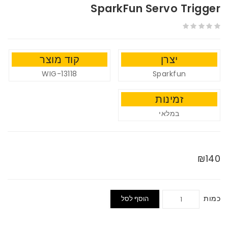
SparkFun Servo Trigger
יצרן
קוד מוצר
WIG-13118
Sparkfun
זמינות
במלאי
₪140
כמות
הוסף לסל