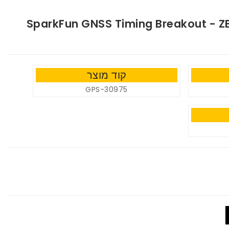
SparkFun GNSS Timing Breakout - Z
קוד מוצר
GPS-30975