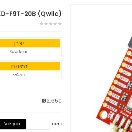
ED-F9T-20B (Qwiic)
יצרן
Sparkfun
זמינות
במלאי
₪2,650
כמות
הוסף לסל