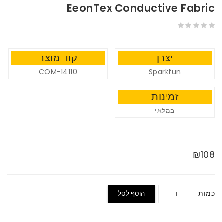
EeonTex Conductive Fabric
יצרן
קוד מוצר
COM-14110
Sparkfun
זמינות
במלאי
₪108
כמות
הוסף לסל