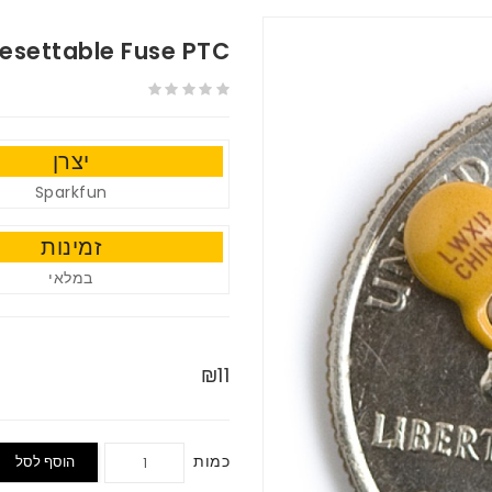
esettable Fuse PTC
יצרן
Sparkfun
זמינות
במלאי
₪11
כמות
הוסף לסל