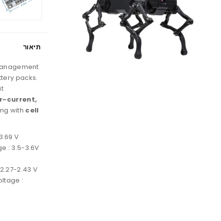
תיאור
 Management
ttery packs.
t
r-current,
ong with
cell
3.69 V
e : 3.5-3.6V
 2.27-2.43 V
ltage :