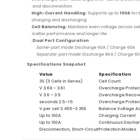
and disconnection.
High-Current Handling:
Supports up to
100A
for 
charging and discharging
Cell Balancing:
Maintains even voltage across cell
better performance and longer life.
Dual Port Configuration:
Same-port mode
: Discharge 60A / Charge 60A
Separate-port mode
: Discharge 80A / Charge 6
Specifications Snapshot
Value
Specification
3S (3 Cells in Series)
Cell Count
3.61 – 3.69 V
Overcharge Protec
3.5 – 3.6 V
Overcharge Recove
1.5–2.5 seconds
Overcharge Protec
3.355–3.455 V per cell
Balance Voltage A
Up to 100A
Charging Current
Up to 100A
Continuous Discha
Disconnection, Short-Circuit
Protection Modes