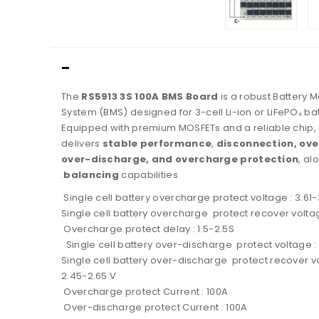
The
RS5913 3S 100A BMS Board
is a robust Battery
System (BMS) designed for 3-cell Li-ion or LiFePO₄ ba
Equipped with premium MOSFETs and a reliable chip, i
delivers
stable performance
,
disconnection, ove
over-discharge, and overcharge protection
, al
balancing
capabilities.
Single cell battery overcharge protect voltage : 3.61-
Single cell battery overcharge protect recover voltag
Overcharge protect delay : 1.5-2.5S
Single cell battery over-discharge protect voltage :
Single cell battery over-discharge protect recover vo
2.45-2.65 V
Overcharge protect Current : 100A
Over-discharge protect Current : 100A