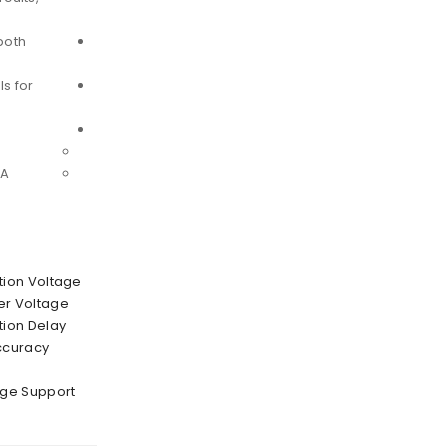
both
s for
0A
tion Voltage
r Voltage
tion Delay
ccuracy
rge Support