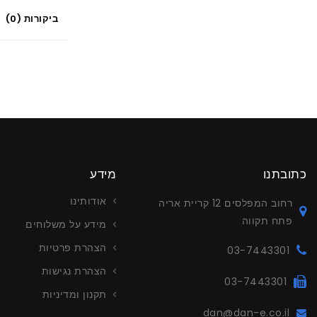
ביקורות (0)
כתובתנו
מידע
אודותינו
רחוב המפלסים 12 קריית אריה
פתח תקווה
מידע על משלוחים
הצהרת פרטיות
03-7443301
הצהרת נגישות
03-7443301
תקנון ומדיניות
dan@dan-e.co.il