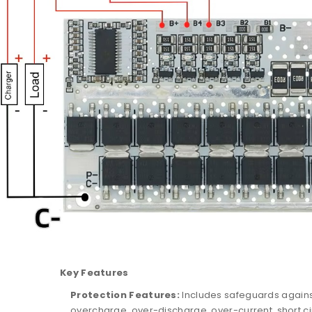
Key Features
Protection Features:
Includes safeguards again
overcharge, over-discharge, over-current, short cir