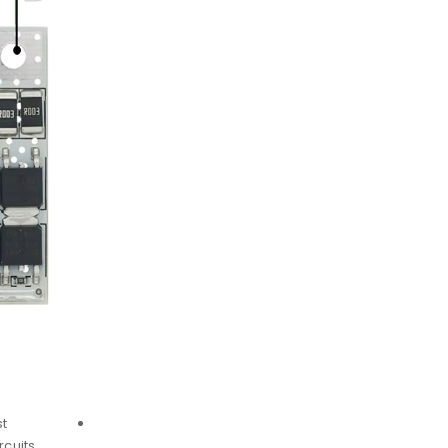
st
cuits,