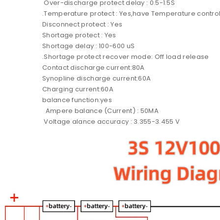
Over-discharge protect delay : 0.5-1.5S
Temperature protect : Yes,have Temperature control 
Disconnect protect : Yes
Shortage protect : Yes
Shortage delay : 100-600 uS
Shortage protect recover mode: Off load release.
Contact discharge current:80A
Synopline discharge current:60A
Charging current:60A
balance function:yes
Ampere balance (Current) : 50MA
Voltage alance accuracy : 3.355-3.455 V