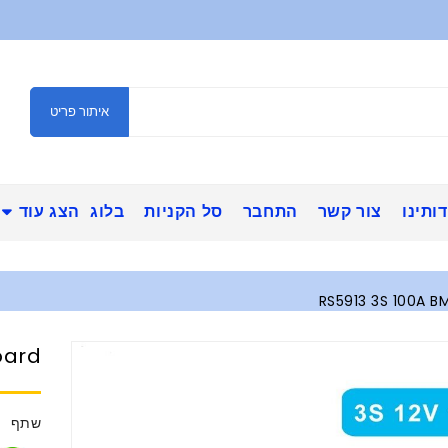
איתור פריט
ותינו
צור קשר
התחבר
סל הקניות
בלוג
הצג עוד
RS5913 3S 100A B
oard
שתף