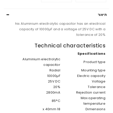
תיאור
his Aluminium electrolytic capacitor has an electrical
capacity of 10000µF and a voltage of 25V DC with a
tolerance of 20%.
Technical characteristics
Specifications
Aluminium electrolytic
Product type
capacitor
Radial
Mounting type
10000µF
Electric capacity
25V DC
Voltage
20%
Tolerance
2800mA
Rejection current
Max operating
85°C
temperature
18 x 40mm
Dimensions