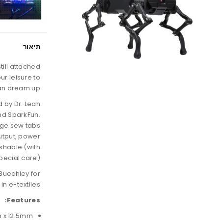
תיאור
till attached
ur leisure to
an dream up.
 by Dr. Leah
nd SparkFun.
rge sew tabs
output, power
shable (with
pecial care)!
 Buechley for
 e-textiles.
Features:
 x 12.5mm