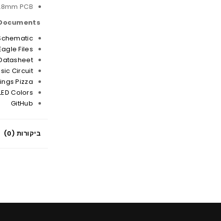
0.8mm PCB
Documents:
Schematic
Eagle Files
Datasheet
sic Circuit
lings Pizza
LED Colors
GitHub
ביקורות (0)