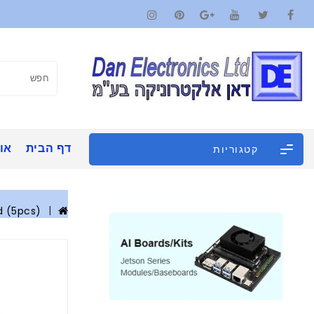
דף הבית
אוד
קטגוריות
d (5pcs)