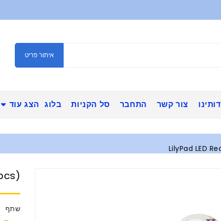
איתור פריט
ותינו
צור קשר
התחבר
סל הקניות
בלוג
הצג עוד
LilyPad LED Re
pcs)
שתף