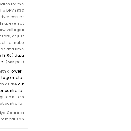
ates for the
 the DRV8833
iver carrier.
ing, even at
low voltages.
ors, or just
bot, to make
ds at a time.
#18100) data
eet
(58k pdf).
with a
lower-
oltage motor
uch as the
qik
or controller
ngutan B-328
ot controller.
miya Gearbox
 Comparison.