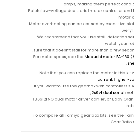
amps, making them perfect candid
Pololu low-voltage dual serial motor controller and
motor dr
Motor overheating can be caused by excessive stall
very 
We recommend that you use stall-detection sens
watch your ro
sure that it doesn’t stall for more than a few secon
For motor specs, see the
Mabuchi motor FA-130 (
sh
Note that you can replace the motor in this kit 
current, higher-v
if you want to use this gearbox with controllers s
,
2s9v1 dual serial mot
TB6612FNG dual motor driver carrier, or Baby Ora
rob
To compare all Tamiya gear box kits, see the Ta
Gear Ratio