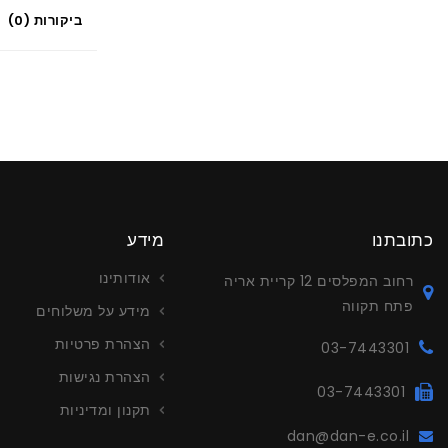
ביקורות (0)
כתובתנו
מידע
אודותינו
רחוב המפלסים 12 קריית אריה
פתח תקווה
מידע על משלוחים
הצהרת פרטיות
03-7443301
הצהרת נגישות
03-7443301
תקנון ומדיניות
dan@dan-e.co.il