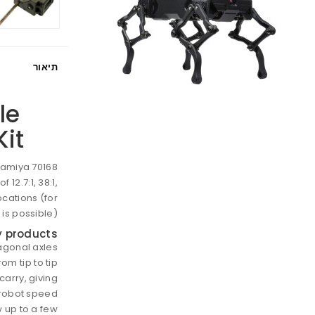
תיאור
le
it
 Tamiya 70168
 12.7:1, 38:1,
ocations (for
is possible).
 products
xagonal axles
m tip to tip.
carry, giving
robot speed.
 up to a few