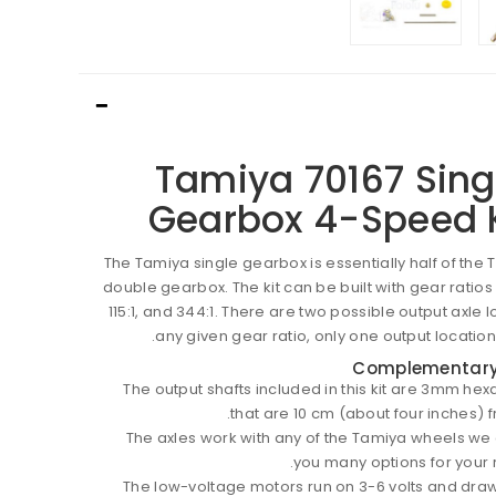
Tamiya 70167 Sing
Gearbox 4-Speed K
The Tamiya single gearbox is essentially half of the
double gearbox. The kit can be built with gear ratios of
115:1, and 344:1. There are two possible output axle l
any given gear ratio, only one output location 
Complementary
The output shafts included in this kit are 3mm he
that are 10 cm (about four inches) fro
The axles work with any of the Tamiya wheels we 
you many options for your 
The low-voltage motors run on 3-6 volts and draw