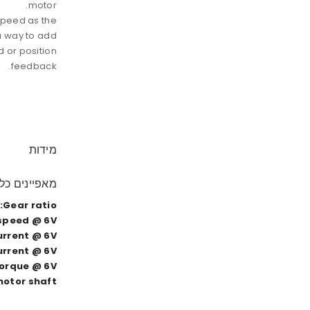
motor.
speed as the
a way to add
 or position
feedback.
מידות
מאפיינים כלל
Gear ratio:
speed @ 6V:
rrent @ 6V:
urrent @ 6V:
torque @ 6V:
tor shaft?: