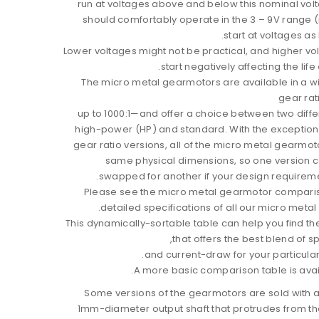
run at voltages above and below this nominal volt
should comfortably operate in the 3 – 9V range (
start at voltages as 
Lower voltages might not be practical, and higher vo
start negatively affecting the life
The micro metal gearmotors are available in a w
gear rat
up to 1000:1—and offer a choice between two diffe
high-power (HP) and standard. With the exception o
gear ratio versions, all of the micro metal gearmo
same physical dimensions, so one version c
swapped for another if your design requirem
Please see the micro metal gearmotor comparis
detailed specifications of all our micro meta
This dynamically-sortable table can help you find t
that offers the best blend of s
and current-draw for your particular
A more basic comparison table is avai
Some versions of the gearmotors are sold with a
1mm-diameter output shaft that protrudes from the