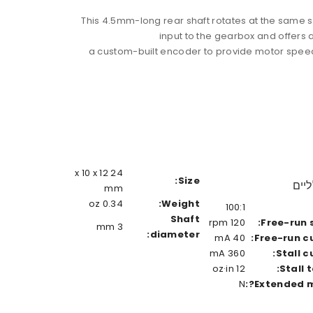
This 4.5mm-long rear shaft rotates at the same 
input to the gearbox and offers 
a custom-built encoder to provide motor speed
24 x 10 x 12
Size:
יים
mm
0.34 oz
Weight:
100:1
Shaft
120 rpm
Free-run 
3 mm
diameter:
40 mA
Free-run cu
360 mA
Stall c
12 oz·in
Stall 
N
Extended mo