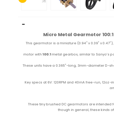
100:1 Micro Metal Gearmotor
This gearmotor is a miniature (0.94" x 0.39" x 0.47")
motor with
100:1
metal gearbox, similar to Sanyo’s 
These units have a 0.365"-long, 3mm-diameter D-s
Key specs at 6V: 120RPM and 40mA free-run, 12oz-i
an
These tiny brushed DC gearmotors are intended fo
though in general, these kinds o