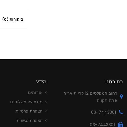
ביקורות (0)
כתובתנו
מידע
אודותינו
רחוב המפלסים 12 קריית אריה
פתח תקווה
מידע על משלוחים
הצהרת פרטיות
03-7443301
הצהרת נגישות
03-7443301