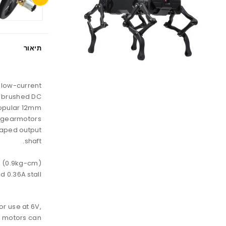
תיאור
, low-current
brushed DC
popular 12mm
gearmotors.
haped output
shaft.
n (0.9kg-cm)
d 0.36A stall.
r use at 6V,
f motors can