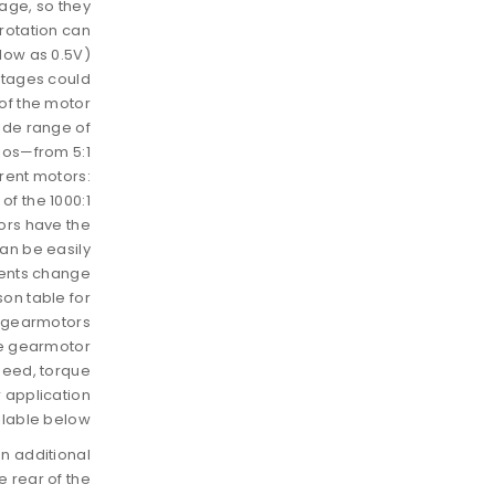
age, so they
rotation can
low as 0.5V).
ltages could
 of the motor.
ide range of
ios—from 5:1
rent motors:
f the 1000:1
tors have the
an be easily
ents change.
on table for
l gearmotors.
he gearmotor
peed, torque,
 application.
lable below.
n additional
 rear of the