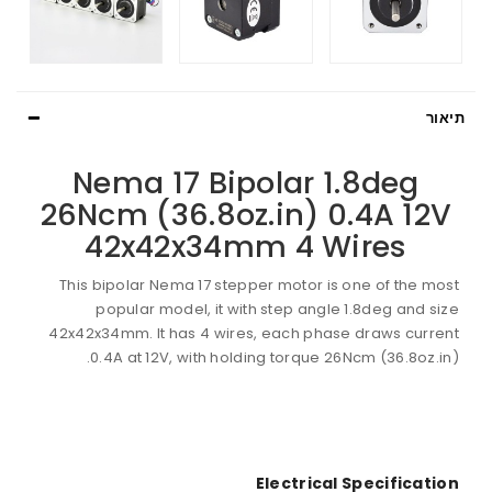
Nema 17 Bipolar 1
26Ncm (36.8oz.in) 0
42x42x34mm 4 Wi
This bipolar Nema 17 stepper motor is o
popular model, it with step angle 
42x42x34mm. It has 4 wires, each phase
0.4A at 12V, with holding torque 26N
Electrical 