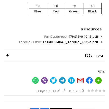
B-
B+
A-
Blue
Red
Gree
Full Datasheet:
17HS1
Torque Curve:
17HS13-0404S_Torqu
/
כתוב ביקורת