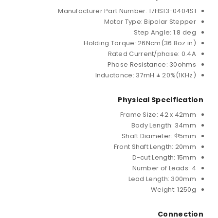
Manufacturer Part Number: 17
Motor Type: Bip
Step An
Holding Torque: 26Nc
Rated Current
Phase Resista
Inductance: 37mH 
Physical S
Frame Size
Body L
Shaft Dia
Front Shaft 
D-cut L
Number 
Lead Le
W