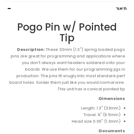
תיאור
Pogo Pin w/ Pointed
Tip
Description:
These 33mm (1.3") spring loaded pogo
pins are great for programming and applications where
you don’t always want headers soldered onto your
boards. We use them for our programming jigs in
production. The pins fit snugly into most standard perf
board holes. Solder them just like you would normal wire.
This unit has a conical pointed tip.
Dimensions:
Length: 1.3" (33mm)
Travel: ¼" (6.5mm)
Head size 0.05" (1.3mm)
Documents: