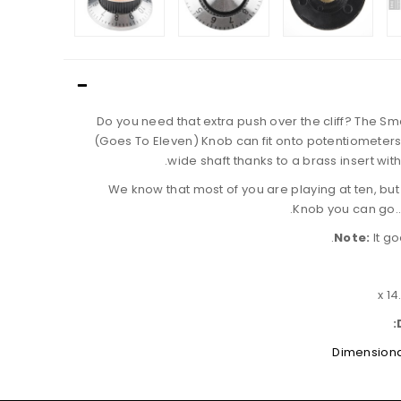
Do you need that extra push over the cliff? The Sm
(Goes To Eleven) Knob can fit onto potentiometer
wide shaft thanks to a brass insert with
We know that most of you are playing at ten, but
Knob you can go..
Note:
It go
Dimensiona