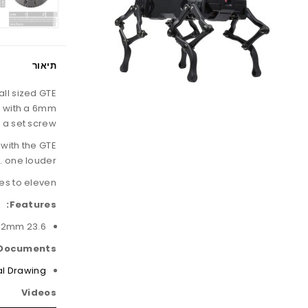
תיאור
all sized GTE
s with a 6mm
 a set screw.
 with the GTE
. one louder.
es to eleven.
Features:
23.6 x 14.2mm
Documents:
l Drawing
Videos