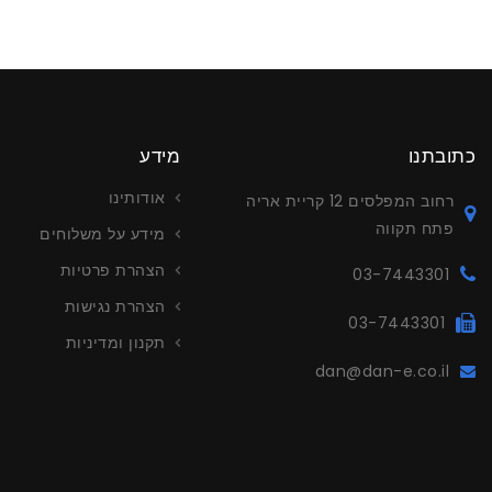
כתובתנו
מידע
אודותינו
רחוב המפלסים 12 קריית אריה
פתח תקווה
מידע על משלוחים
הצהרת פרטיות
03-7443301
הצהרת נגישות
03-7443301
תקנון ומדיניות
dan@dan-e.co.il
עריכה ויי
צור קשר לפ