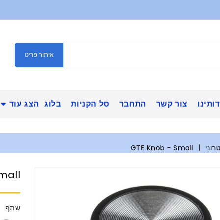
איתור פריט
ותינו
צור קשר
התחבר
סל הקניות
בלוג
הצג עוד
רוני
GTE Knob - Small
mall
שתף