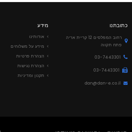
כתובתנו
מידע
אודותינו
רחוב המפלסים 12 קריית אריה
פתח תקווה
מידע על משלוחים
הצהרת פרטיות
03-7443301
הצהרת נגישות
03-7443301
תקנון ומדיניות
dan@dan-e.co.il
עריכה ויי
צור קשר לפ