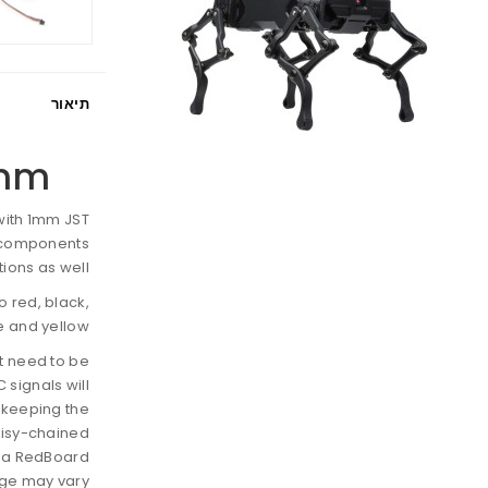
תיאור
0mm
with 1mm JST
d components
ions as well.
 red, black,
e and yellow.
t need to be
C signals will
keeping the
daisy-chained
m a RedBoard
age may vary.