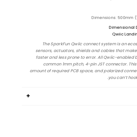
Dimensions: 500mm (1
Dimensional 
Qwiic Land
The SparkFun Qwiic connect system is an ecos
sensors, actuators, shields and cables that make
faster and less prone to error. All Qwiic-enabled
common 1mm pitch, 4-pin JST connector. This
amount of required PCB space, and polarized conn
you can’t hook