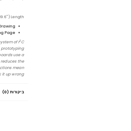
9.6") Length
Drawing
ing Page
2
ystem of I
C
 prototyping
 boards use a
 reduces the
ections mean
 it up wrong.
ביקורות (0)