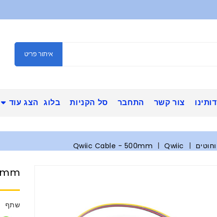
איתור פריט
ותינו
צור קשר
התחבר
סל הקניות
בלוג
הצג עוד
וחוטים
Qwiic
Qwiic Cable - 500mm
00mm
שתף