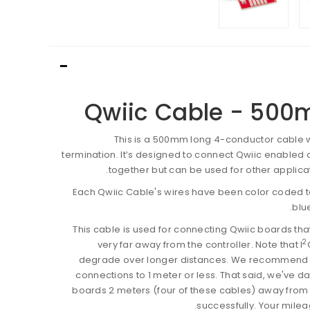
Qwiic Cable - 50
This is a 500mm long 4-conductor cable 
termination. It’s designed to connect Qwiic enable
together but can be used for other applicat
Each Qwiic Cable's wires have been color coded to
blu
This cable is used for connecting Qwiic boards tha
2
very far away from the controller. Note that I
degrade over longer distances. We recommend 
connections to 1 meter or less. That said, we've 
boards 2 meters (four of these cables) away fro
successfully. Your mile