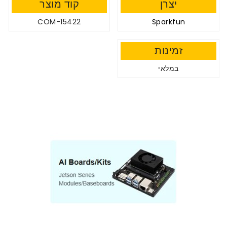
יצרן
קוד מוצר
COM-15422
Sparkfun
זמינות
במלאי