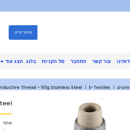
איתור פריט
ותינו
צור קשר
התחבר
סל הקניות
בלוג
הצג עוד
וחוטים
E-Textiles
nductive Thread - 60g Stainless Steel
teel
שתף