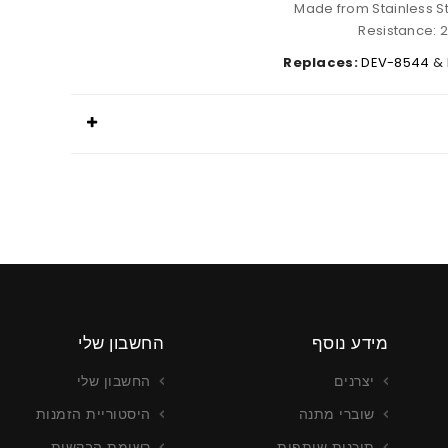
Made from Stainless St
Resistance: 
Replaces:
DEV-8544
&
מידע נוסף
החשבון שלי
יצרנים
החשבון שלי
שוברי מתנה
היסטוריית הזמנות
תוכנית שותפות
רשימת הבקשות