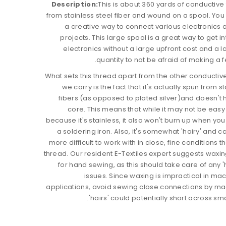
Description:
This is about 360 yards of conductive
from stainless steel fiber and wound on a spool. You
a creative way to connect various electronics 
projects. This large spool is a great way to get 
electronics without a large upfront cost and a 
quantity to not be afraid of making a 
What sets this thread apart from the other conductiv
we carry is the fact that it's actually spun from s
fibers (as opposed to plated silver)and doesn't 
core. This means that while it may not be easy 
because it's stainless, it also won't burn up when you 
a soldering iron. Also, it's somewhat 'hairy' and ca
more difficult to work with in close, fine conditions t
thread. Our resident E-Textiles expert suggests waxi
for hand sewing, as this should take care of any '
issues. Since waxing is impractical in ma
applications, avoid sewing close connections by ma
'hairs' could potentially short across sma