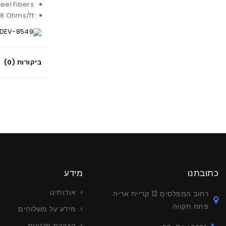
eel Fibers
28 Ohms/ft
DEV-8549
ביקורות (0)
כתובתנו
מידע
אודותינו
רחוב המפלסים 12 קריית אריה
פתח תקווה
מידע על משלוחים
הצהרת פרטיות