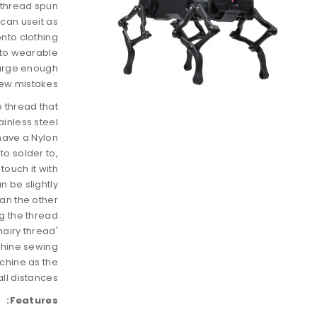
 thread spun
 can useit as
onto clothing
into wearable
large enough
few mistakes.
e thread that
tainless steel
have a Nylon
to solder to,
touch it with
n be slightly
han the other
ng the thread
hairy thread'
chine sewing
chine as the
ll distances.
Features: