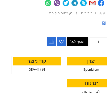
0 ביקורות
/
כתוב ביקורת
₪
הוסף לסל
יצרן
קוד מוצר
DEV-11791
Sparkfun
זמינות
לברר בחנות