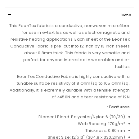
תיאור
This EeonTex fabric is a conductive, nonwoven microfiber
for use in e-textiles as well as electromagnetic and
resistive heating applications. Each sheet of the EeonTex
Conductive Fabric is pre-cut into 12 inch by 13 inch sheets
about 0.8mm thick. This fabric is very versatile and
perfect for anyone interested in wearables and e-
textiles.
EeonTex Conductive Fabric is highly conductive with a
tunable surface resistivity of 8 Ohm/sq to 105 Ohm/sq.
Additionally, it is extremely durable with a tensile strength
of >450N and a tear resistance of 12N.
Features:
Filament Blend: Polyester/Nylon 6 (70/30)
Web Bonding: 170g/m²
Thickness: 0.80mm
Sheet Size: 12"x13" (304.8 x 330.2mm)