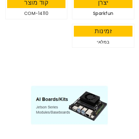
יצרן
קוד מוצר
COM-14110
Sparkfun
זמינות
במלאי