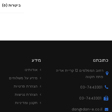
ביקורות (0)
כתובתנו
מידע
אודותינו
רחוב המפלסים 12 קריית אריה
פתח תקווה
מידע על משלוחים
הצהרת פרטיות
03-7443301
הצהרת נגישות
03-7443301
תקנון ומדיניות
dan@dan-e.co.il