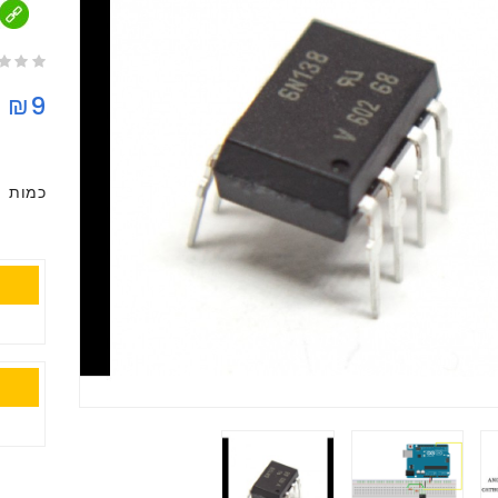
₪9
כמות