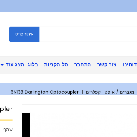
איתור פריט
ותינו
צור קשר
התחבר
סל הקניות
בלוג
הצג עוד
מגברים / אופטו-קפלרים
6N138 Darlington Optocoupler
pler
שתף