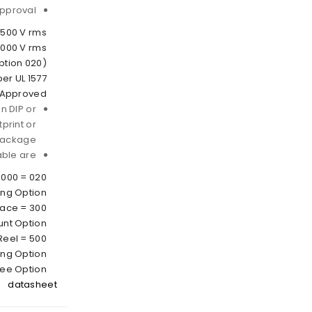
Approval
2500 V rms
5000 V rms
option 020)
per UL 1577
 Approved
in DIP or
print or
Package
ble are:
ing Option
urface
nt Option
d Reel
ng Option
ree Option
datasheet