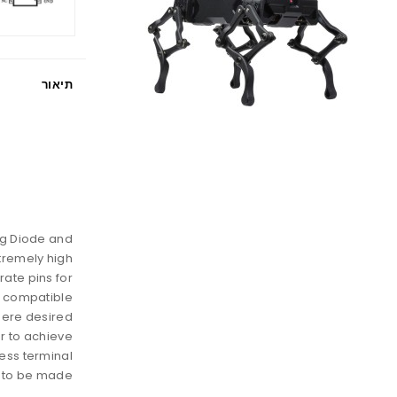
תיאור
n
ing Diode and
tremely high
rate pins for
L compatible
here desired
r to achieve
ess terminal
 to be made.