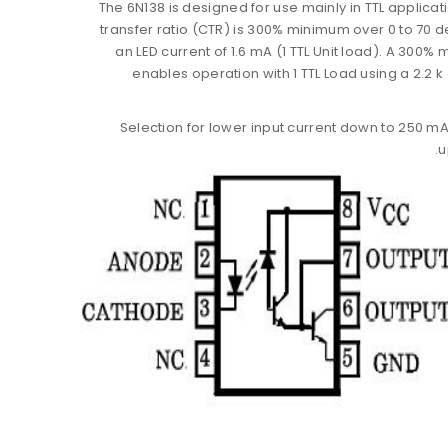
The 6N138 is designed for use mainly in TTL applicat
transfer ratio (CTR) is 300% minimum over 0 to 70 
an LED current of 1.6 mA (1 TTL Unit load). A 300
enables operation with 1 TTL Load using a 2.2 
Selection for lower input current down to 250 mA
u