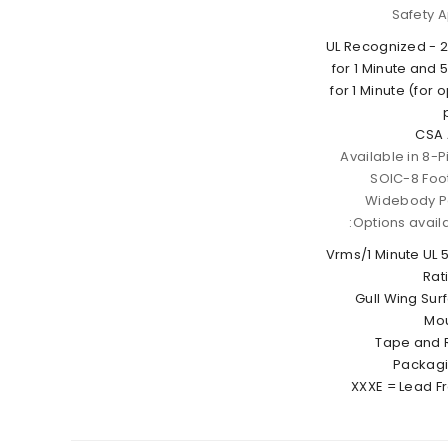
Safety 
UL Recognized - 
for 1 Minute and 
for 1 Minute (for 
CSA
Available in 8-P
SOIC-8 Foot
Widebody 
Options availa
020 = 5000 Vrms/1 Minute UL
Rat
300 = Gull Wing S
Mou
500 = Tape an
Packagi
XXXE = Lead F