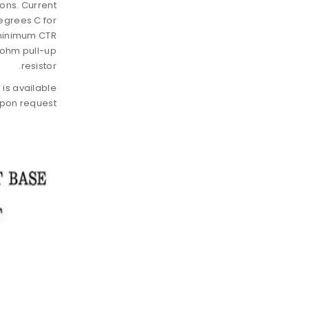
ions. Current
degrees C for
% minimum CTR
k ohm pull-up
resistor.
 is available
pon request.