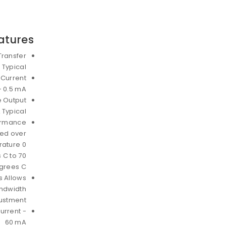
atures
Transfer
 Typical
 Current
- 0.5 mA
e Output
L Typical
ormance
ed over
ature 0
 C to 70
grees C
 Allows
ndwidth
ustment
urrent -
60 mA