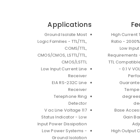
Applications
Fe
Ground Isolate Most
High Current 
Logic Families - TTL/TTL,
Ratio - 2000%
COMS/TTL,
Low Input
CMOS/CMOS, LSTTL/TTL,
Requirements 
CMOS/LSTTL
TTL Compatibl
Low Input Current Line
- 0.1 V VO
Receiver
Perf
EIA RS-232C Line
Guarante
Receiver
Temper
Telephone Ring
degrees
Detector
de
117 V ac Line Voltage
Base Access
Status Indicator - Low
Gain Ba
Input Power Dissipation
Adj
Low Power Systems -
High Output C
Ground Isolation