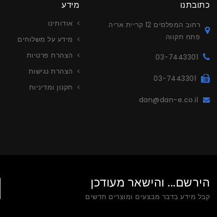
כתובתנו
מידע
אודותינו
רחוב המפלסים 12 קריית אריה
פתח תקווה
מידע על משלוחים
הצהרת פרטיות
03-7443301
הצהרת נגישות
03-7443301
תקנון ומדיניות
dan@dan-e.co.il
עריכה ויי
צור קשר לפ
הירשם... והישאר מעודכן
קבל מידע בדבר מבצעים ומוצרים חדשים