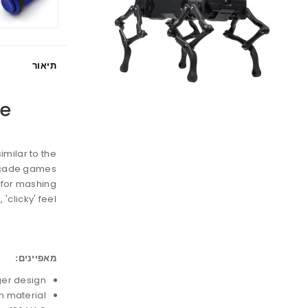
תיאור
ue
milar to the
rcade games.
 for mashing.
'clicky' feel.
מאפיינים:
er design
n material