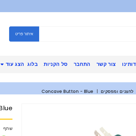
איתור פריט
ותינו
צור קשר
התחבר
סל הקניות
בלוג
הצג עוד
לחצנים ומפסקים
Concave Button - Blue
Blue
שתף