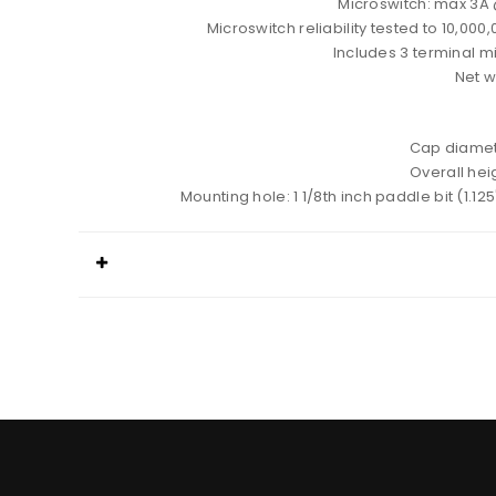
Microswitch: max 3A
Microswitch reliability tested to 10,000
Includes 3 terminal m
Net w
Cap diame
Overall he
Mounting hole: 1 1/8th inch paddle bit (1.1