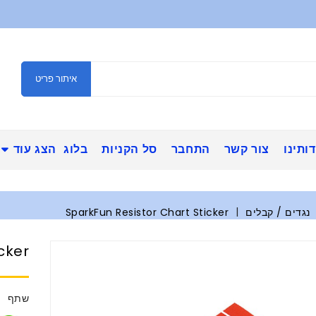
איתור פריט
ותינו
צור קשר
התחבר
סל הקניות
בלוג
הצג עוד
נגדים / קבלים
SparkFun Resistor Chart Sticker
cker
שתף