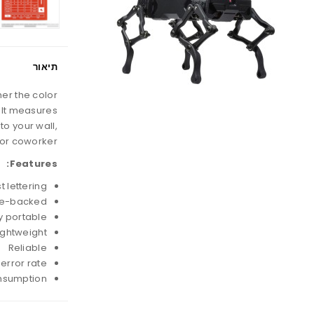
תיאור
her the color
 It measures
to your wall,
or coworker.
Features:
 lettering
ve-backed
y portable
ightweight
Reliable
 error rate
nsumption