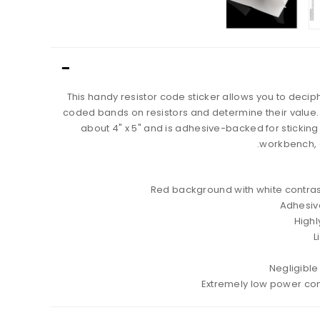
This handy resistor code sticker allows you to decip
coded bands on resistors and determine their value.
about 4" x 5" and is adhesive-backed for sticking 
workbench, 
Red background with white contrast
Adhesi
Highl
L
Negligible
Extremely low power co