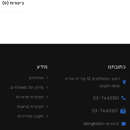
ביקורות (0)
כתובתנו
מידע
אודותינו
רחוב המפלסים 12 קריית אריה
פתח תקווה
מידע על משלוחים
הצהרת פרטיות
03-7443301
הצהרת נגישות
03-7443301
תקנון ומדיניות
dan@dan-e.co.il