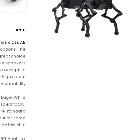
תיאור
nel,
class AB
ications. The
great choice
our speakers
ip accepts a
 high output
r capability.
ckage. While
 specifically,
more standard
 out for some
n this chip!
0BG Heatsink!