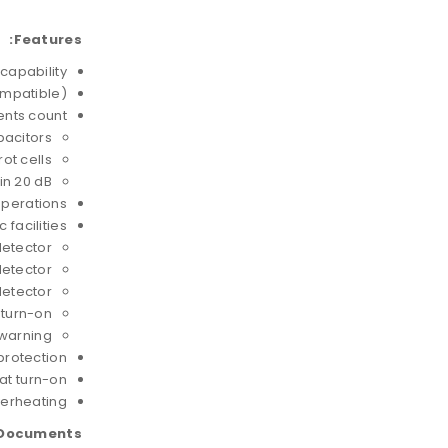
Features:
capability
mpatible)
nts count:
pacitors
ot cells
ain 20 dB
operations
 facilities:
detector
detector
detector
 turn-on
warning
protection
 at turn-on
verheating
Documents: