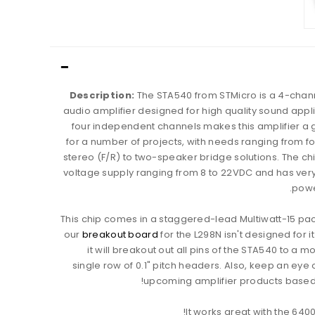
Description:
The STA540 from STMicro is a 4-chan
audio amplifier designed for high quality sound appl
four independent channels makes this amplifier a 
for a number of projects, with needs ranging from f
stereo (F/R) to two-speaker bridge solutions. The ch
voltage supply ranging from 8 to 22VDC and has very
powe
This chip comes in a staggered-lead Multiwatt-15 pa
our
breakout board
for the L298N isn't designed for it
it will breakout out all pins of the STA540 to a 
single row of 0.1" pitch headers. Also, keep an eye
upcoming amplifier products based o
It works great with the 640