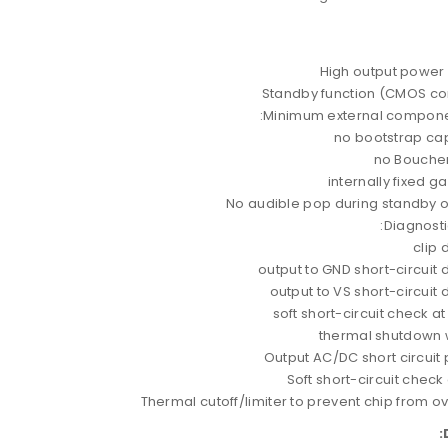
High output power 
Standby function (CMOS co
Minimum external compone
no bootstrap ca
no Boucher
internally fixed g
No audible pop during standby 
Diagnostic
clip 
output to GND short-circuit 
output to VS short-circuit 
soft short-circuit check at
thermal shutdown 
Output AC/DC short circuit 
Soft short-circuit check
Thermal cutoff/limiter to prevent chip from o