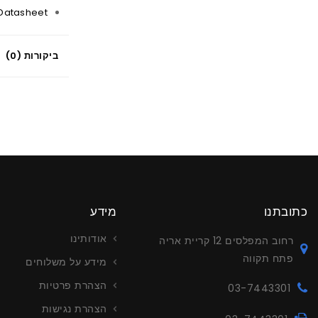
Datasheet
ביקורות (0)
כתובתנו
מידע
אודותינו
רחוב המפלסים 12 קריית אריה
פתח תקווה
מידע על משלוחים
הצהרת פרטיות
03-7443301
הצהרת נגישות