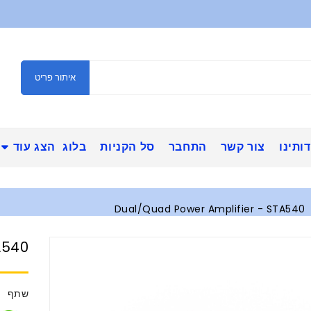
איתור פריט
ותינו
צור קשר
התחבר
סל הקניות
בלוג
הצג עוד
Dual/Quad Power Amplifier - STA540
A540
שתף