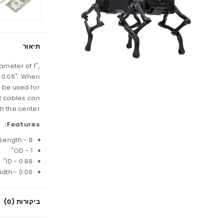
תיאור
ameter of 1",
f 0.06". When
 be used for
nd cables can
h the center.
Features:
Length - 8"
OD - 1"
ID - 0.88"
dth - 0.06"
ביקורות (0)