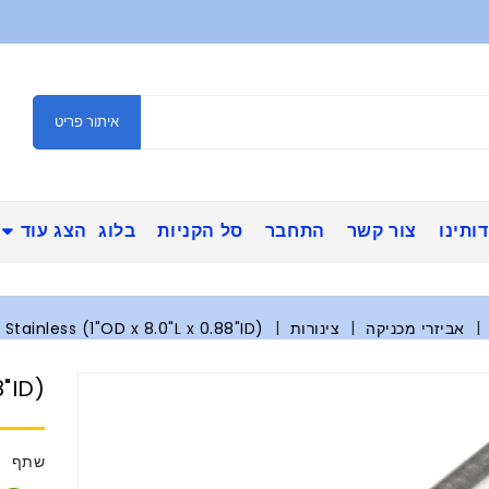
איתור פריט
ותינו
צור קשר
התחבר
סל הקניות
בלוג
הצג עוד
אביזרי מכניקה
צינורות
Stainless (1"OD x 8.0"L x 0.88"ID)
8"ID)
שתף