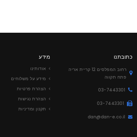
כתובתנו
מידע
אודותינו
רחוב המפלסים 12 קריית אריה
פתח תקווה
מידע על משלוחים
הצהרת פרטיות
03-7443301
הצהרת נגישות
03-7443301
תקנון ומדיניות
dan@dan-e.co.il
עריכה ויי