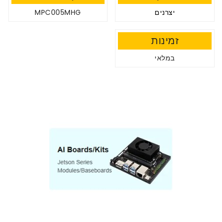
יצרנים
MPC005MHG
זמינות
במלאי