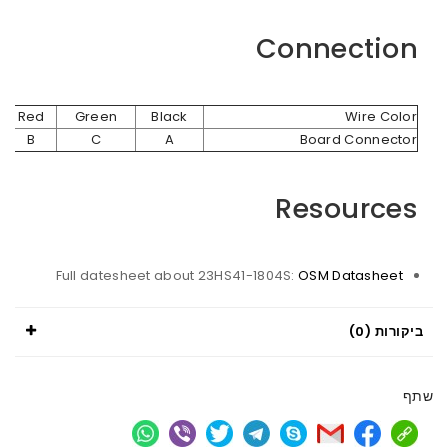
Connection
Red
Green
Black
Wire Color
B
C
A
Board Connector
Resources
Full datesheet about 23HS41-1804S:
OSM Datasheet
ביקורות (0)
שתף