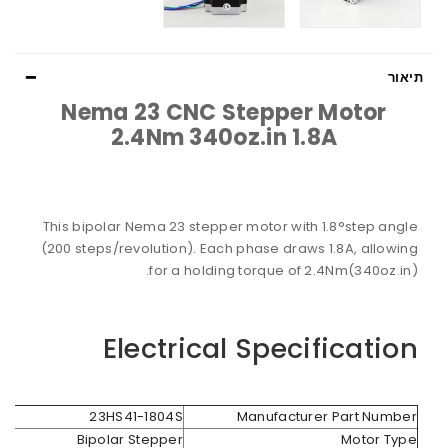
תיאור
Nema 23 CNC Stepper Motor
2.4Nm 340oz.in 1.8A
This bipolar Nema 23 stepper motor with 1.8°step angle
(200 steps/revolution). Each phase draws 1.8A, allowing
for a holding torque of 2.4Nm(340oz.in).
Electrical Specification
23HS41-1804S
Manufacturer Part Number
Bipolar Stepper
Motor Type