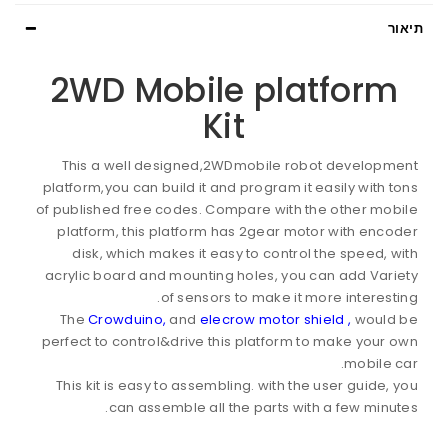
תיאור
2WD Mobile platform
Kit
This a well designed,2WDmobile robot development
platform,you can build it and program it easily with tons
of published free codes. Compare with the other mobile
platform, this platform has 2gear motor with encoder
disk, which makes it easy to control the speed, with
acrylic board and mounting holes, you can add Variety
of sensors to make it more interesting.
The
Crowduino,
and
elecrow motor shield ,
would be
perfect to control&drive this platform to make your own
mobile car.
This kit is easy to assembling. with the user guide, you
can assemble all the parts with a few minutes.