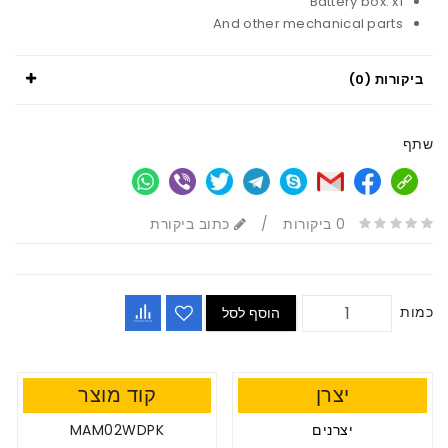
Battery box: x1
And other mechanical parts
ביקורות (0)
שתף
0 ביקורות
/
כתוב ביקורת
כמות
הוסף לסל
יצרן
קוד מוצר
יצרנים
MAM02WDPK