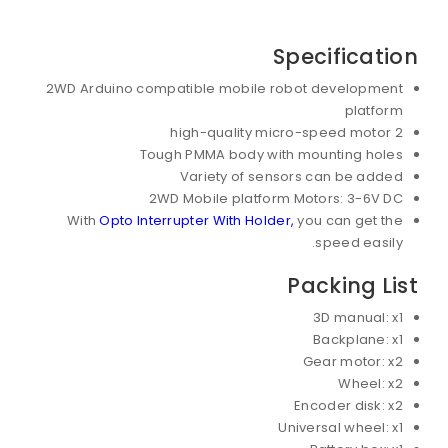
Specification
2WD Arduino compatible mobile robot development
platform
2 high-quality micro-speed motor
Tough PMMA body with mounting holes
Variety of sensors can be added
2WD Mobile platform Motors: 3-6V DC
With
Opto Interrupter With Holder,
you can get the
speed easily.
Packing List
3D manual: x1
Backplane: x1
Gear motor: x2
Wheel: x2
Encoder disk: x2
Universal wheel: x1