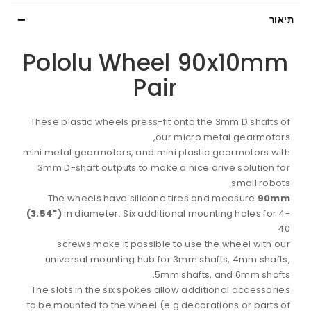
תיאור
Pololu Wheel 90x10mm
Pair
These plastic wheels press-fit onto the 3mm D shafts of
our micro metal gearmotors,
mini metal gearmotors, and mini plastic gearmotors with
3mm D-shaft outputs to make a nice drive solution for
small robots.
The wheels have silicone tires and measure
90mm
(3.54")
in diameter. Six additional mounting holes for 4-
40
screws make it possible to use the wheel with our
universal mounting hub for 3mm shafts, 4mm shafts,
5mm shafts, and 6mm shafts.
The slots in the six spokes allow additional accessories
to be mounted to the wheel (e.g decorations or parts of