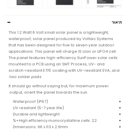
תיאור
This 1.2 Watt 6 Volt small solar panel is a lightweight,
waterproof, solar panel produced by Voltaic Systems
that has been designed for five to seven year outdoor
applications. This panel will charge 1S LiIon or LiPO4 cell.
The panel features high-efficiency SunPower solar cells
mounted to a PCB using an SMT Process, UV- and
scratch-resistant ETFE coating with UV-resistant EVA, and
two solder pads.
It should go without saying but, for maximum power
output, orient the panel towards the sun.
Waterproof (IP67)
UV resistant (5-7 year life)
Durable and lightweight
High efficiency monocrystalline cells: 22+%
Dimensions: 66 x 113 x 2.6mm