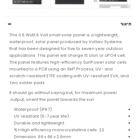
תיאור
This 0.6 Watt 6 Volt small solar panel is a lightweight,
waterproof, solar panel produced by Voltaic Systems
that has been designed for five to seven year outdoor
applications. This panel will charge 1S LiIon or LiPO4 cell.
The panel features high-efficiency SunPower solar cells
mounted to a PCB using an SMT Process, UV- and
scratch-resistant ETFE coating with UV-resistant EVA, and
two solder pads.
It should go without saying but, for maximum power
output, orient the panel towards the sun.
Waterproof (IP67)
UV resistant (5-7 year life)
Durable and lightweight
High efficiency monocrystalline cells: 22+%
Dimension: 66 x 66 x 2.6mm