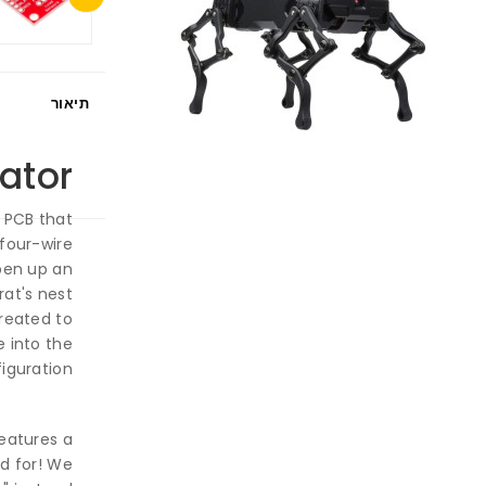
תיאור
ator
 PCB that
four-wire
pen up an
rat's nest
reated to
 into the
guration.
eatures a
d for! We