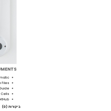
MENTS:
matic
 Files
Guide
 Cells
itHub
ביקורות (0)