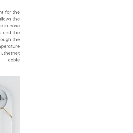
nt for the
llows the
e in case
le and the
rough the
mperature
r Ethernet
cable.