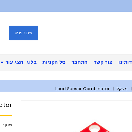
איתור פריט
ותינו
צור קשר
התחבר
סל הקניות
בלוג
הצג עוד
משקל
Load Sensor Combinator
ator
שתף