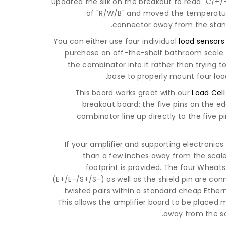
updated the silk on the breakout to read "C/+/
of "R/W/B" and moved the temperatu
connector away from the stand
You can either use four individual
load sensors
purchase an off-the-shelf bathroom scale
the combinator into it rather than trying t
base to properly mount four loa
This board works great with our
Load Cell
breakout board; the five pins on the e
combinator line up directly to the five p
If your amplifier and supporting electronic
than a few inches away from the scale
footprint is provided. The four Wheat
(E+/E-/S+/S-) as well as the shield pin are co
twisted pairs within a standard cheap Ether
This allows the amplifier board to be placed
away from the sca