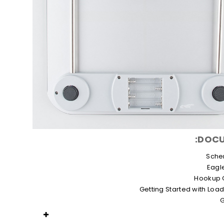
DOCU
Sche
Eagle
Hookup 
Getting Started with Load
G