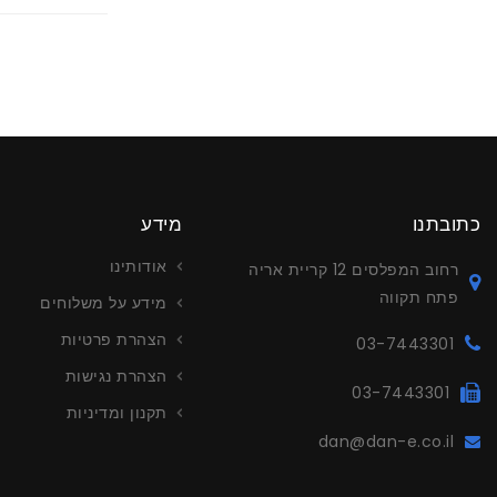
כתובתנו
מידע
אודותינו
רחוב המפלסים 12 קריית אריה
פתח תקווה
מידע על משלוחים
הצהרת פרטיות
03-7443301
הצהרת נגישות
03-7443301
תקנון ומדיניות
dan@dan-e.co.il