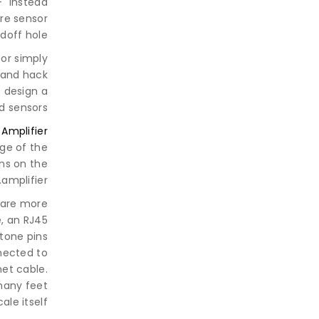
-" instead
re sensor
off hole.
or simply
 and hack
o design a
d sensors.
 Amplifier
dge of the
ins on the
amplifier.
s are more
, an RJ45
stone pins
nnected to
net cable.
 many feet
le itself.