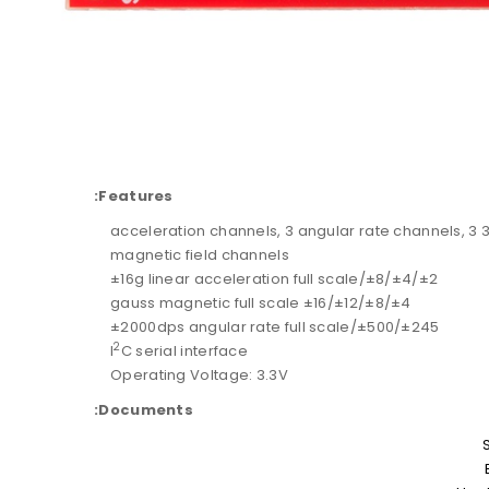
Features:
3 acceleration channels, 3 angular rate channels, 3
magnetic field channels
±2/±4/±8/±16g linear acceleration full scale
±4/±8/±12/±16 gauss magnetic full scale
±245/±500/±2000dps angular rate full scale
2
I
C serial interface
Operating Voltage: 3.3V
Documents: