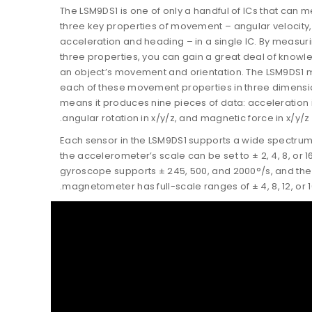
The LSM9DS1 is one of only a handful of ICs that can 
three key properties of movement – angular velocity,
acceleration and heading – in a single IC. By measur
three properties, you can gain a great deal of know
an object’s movement and orientation. The LSM9DS1
each of these movement properties in three dimensi
means it produces nine pieces of data: acceleration i
angular rotation in x/y/z, and magnetic force in x/y/z.
Each sensor in the LSM9DS1 supports a wide spectrum
the accelerometer’s scale can be set to ± 2, 4, 8, or 1
gyroscope supports ± 245, 500, and 2000°/s, and the
magnetometer has full-scale ranges of ± 4, 8, 12, or 1