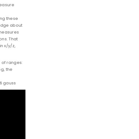
measure
ing these
ledge about
 measures
ons. That
n x/y/z,
 of ranges:
6g, the
6 gauss.