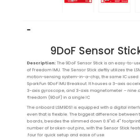
9DoF Sensor Stic
Description:
The 9DoF Sensor Stick is an easy-to-u
of Freedom IMU. The Sensor Stick deftly utilizes the L
motion-sensing system-in-a-chip, the same IC used 
SparkFun 9DoF IMU Breakout. It houses a 3-axis acce
3-axis gyroscope, and 3-axis magnetometer – nine 
freedom (9DoF) in a single IC!
The onboard LSM9DS1 is equipped with a digital interf
even that is flexible. The biggest difference between 
boards, besides the slimmed down 0.9"x0.4" footprint,
number of broken-out pins, with the Sensor Stick feat
four for quick setup and ease of use.