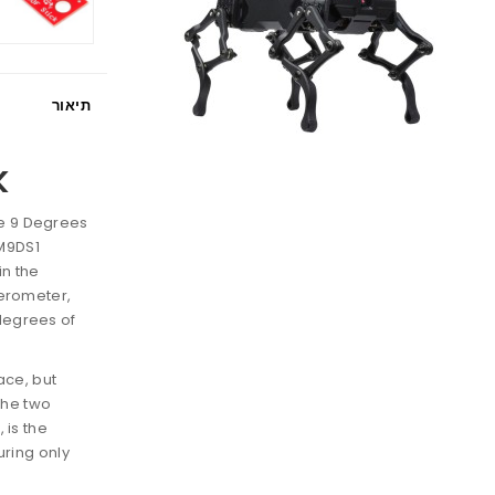
תיאור
k
se 9 Degrees
SM9DS1
in the
lerometer,
degrees of
ace, but
the two
 is the
uring only