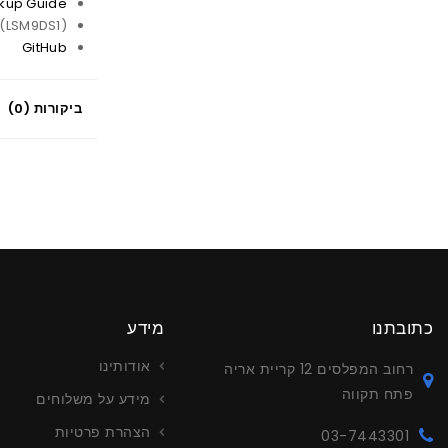
kup Guide
(LSM9DS1)
GitHub
ביקורות (0)
כתובתנו
מידע
אודותינו
רחוב המפלסים 12 קריית אריה
פתח תקווה
מידע על משלוחים
הצהרת פרטיות
03-7443301