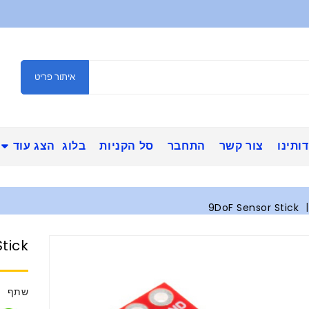
איתור פריט
ותינו
צור קשר
התחבר
סל הקניות
בלוג
הצג עוד
9DoF Sensor Stick
tick
שתף