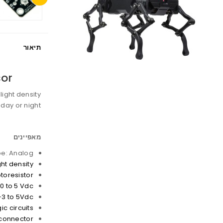
תיאור
sor
ight density.
day or night.
מאפיינים
pe: Analog
ht density
toresistor
0 to 5 Vdc
+3 to 5Vdc
ic circuits
 connector