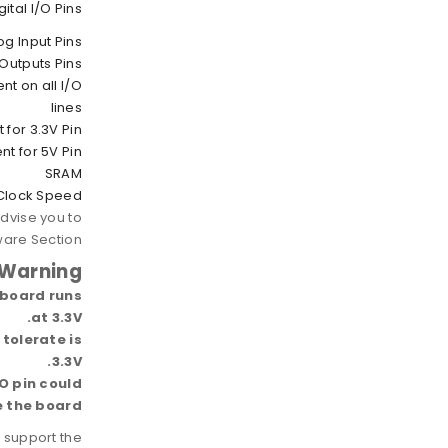
gital I/O Pins
og Input Pins
Outputs Pins
nt on all I/O
lines
 for 3.3V Pin
nt for 5V Pin
SRAM
Clock Speed
advise you to
are Section.
Warning
 board runs
at 3.3V.
tolerate is
3.3V.
/O pin could
 the board
 support the