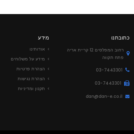
כתובתנו
מידע
אודותינו
רחוב המפלסים 12 קריית אריה
פתח תקווה
מידע על משלוחים
הצהרת פרטיות
03-7443301
הצהרת נגישות
03-7443301
תקנון ומדיניות
dan@dan-e.co.il
עריכה ויי
צור קשר לפ