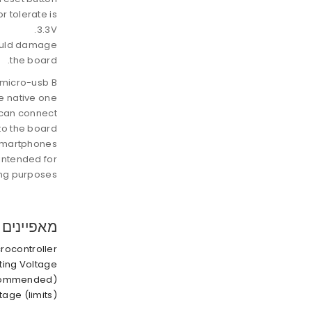
r tolerate is
3.3V.
 could damage
the board.
 micro-usb B
e native one
 can connect
o the board,
smartphones.
 intended for
g purposes.
מאפיינים
rocontroller
ing Voltage
ecommended)
tage (limits)