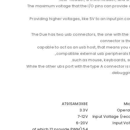
The maximum voltage that the I/O pins can provide o
Providing higher voltages, like 5V to an input pin
The Due has two usb connectors, the one with the
connector is th
capable to act as an usb host, that means you
compatible external usb peripherals t
such as mouse, keyboards, 
While the other ubs port with the type A connector is
debuggin
AT91SAM3X8E
Mic
3.3V
Operat
7-12V
Input Voltage (r
6-20V
Input Vol
54 (of which 12 provide PWM