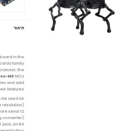
תיאור
board in the
oards family.
rocessor, the
tex-M3
MCU,
ities and add
ew features.
an be used as
 resolution),
ware serial
g converter),
r jack, an
eset button.