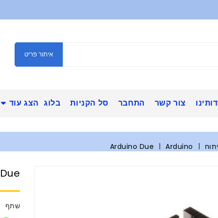
איתור פריט
ותינו
צור קשר
התחבר
סל הקניות
בלוג
הצג עוד
תוח
Arduino
Arduino Due
 Due
שתף