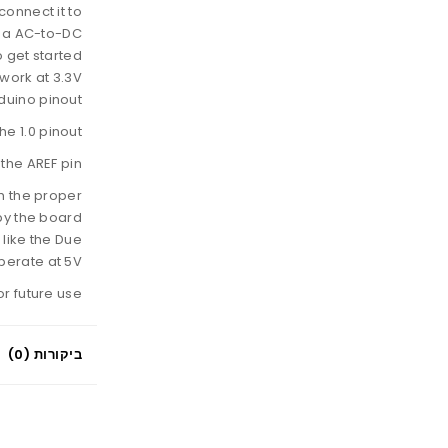
connect it to
h a AC-to-DC
 get started.
 work at 3.3V
duino pinout.
e 1.0 pinout:
the AREF pin.
th the proper
by the board.
 like the Due
erate at 5V.
r future use.
ביקורות (0)