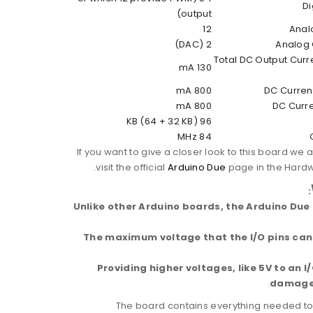
Di
output)
12
Anal
2 (DAC)
Analog 
Total DC Output Curre
130 mA
800 mA
DC Current
800 mA
DC Curre
96 KB (64 + 32 KB)
84 MHz
If you want to give a closer look to this board we 
visit the official
Arduino Due
page in the Hardw
:
Unlike other Arduino boards, the Arduino Due
The maximum voltage that the I/O pins can 
Providing higher voltages, like 5V to an I
.
damage
The board contains everything needed to