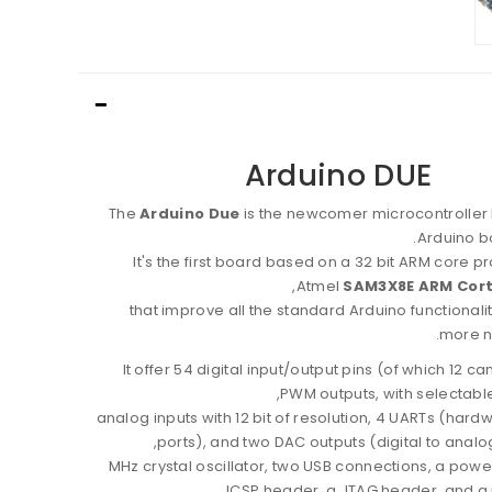
Arduino DUE
The
Arduino Due
is the newcomer microcontroller 
Arduino b
It's the first board based on a 32 bit ARM core p
Atmel
SAM3X8E ARM Cor
that improve all the standard Arduino functional
more n
It offer 54 digital input/output pins (of which 12 c
PWM outputs, with selectable
12 analog inputs with 12 bit of resolution, 4 UARTs (hard
ports), and two DAC outputs (digital to analo
84 MHz crystal oscillator, two USB connections, a powe
ICSP header, a JTAG header, and a r