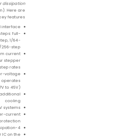
 dissipation
n). Here are
key features:
 interface
teps: full-
step, 1/64-
1/256-step
um current
ur stepper
step rates
her-voltage
h operates
7V to 45V)
additional
cooling
5V systems
er-current
protection
4-layer, 2oz copper PCB for improved heat dissipation
 IC on the