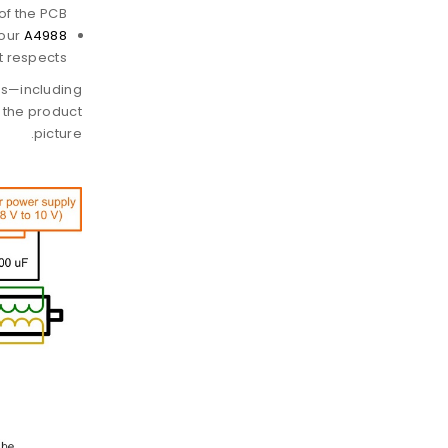
of the PCB
 our
A4988
t respects
ts—including
 the product
picture.