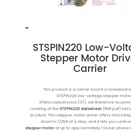
STSPIN220 Low-Vol
Stepper Motor Driv
Carrier
This product is a carrier board or breakout 
STSPIN220 low-voltage stepper motor
STMicroelectronics (ST); we therefore recom
reading of the
STSPIN220 datasheet
(1MB pdf) befo
product. This stepper motor driver offers microste
down to 1/256 of a step, and it lets you contr
stepper motor
at up to approximately 1.1A per phase 