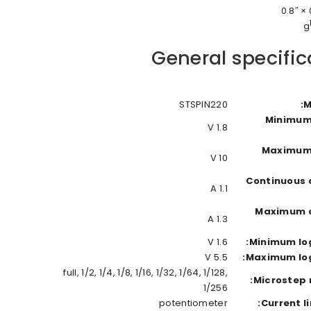
0
General specific
STSPIN220
M
Minimum
1.8 V
Maximum
10 V
Continuous 
1.1 A
Maximum c
1.3 A
1.6 V
Minimum log
5.5 V
Maximum log
full, 1/2, 1/4, 1/8, 1/16, 1/32, 1/64, 1/128,
Microstep r
1/256
potentiometer
Current li