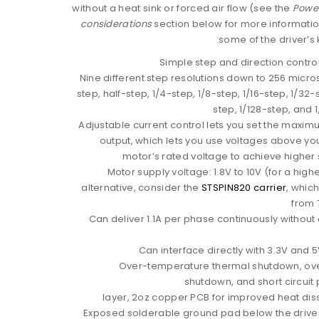
without a heat sink or forced air flow (see the
Power
considerations
section below for more informatio
some of the driver’s 
Simple step and direction control
Nine different step resolutions down to 256 micros
step, half-step, 1/4-step, 1/8-step, 1/16-step, 1/32-
step, 1/128-step, and 
Adjustable current control lets you set the maxim
output, which lets you use voltages above yo
motor’s rated voltage to achieve higher 
Motor supply voltage: 1.8V to 10V (for a hig
alternative, consider the
STSPIN820 carrier
, whic
from 
Can deliver 1.1A per phase continuously without 
Can interface directly with 3.3V and 
Over-temperature thermal shutdown, ov
shutdown, and short circuit 
Exposed solderable ground pad below the driver