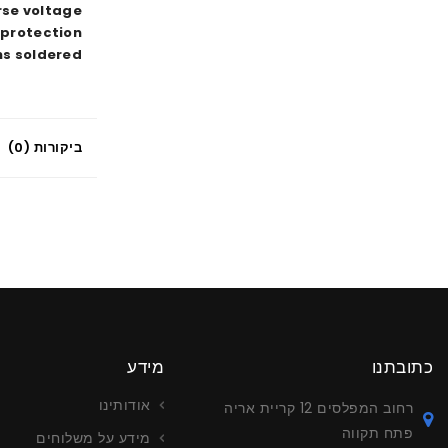
rse voltage
protection?:
s soldered?:
ביקורות (0)
כתובתנו
מידע
אודותינו
רחוב המפלסים 12 קריית אריה
פתח תקווה
מידע על משלוחים