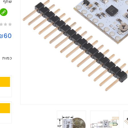
שתף
₪60
כמות