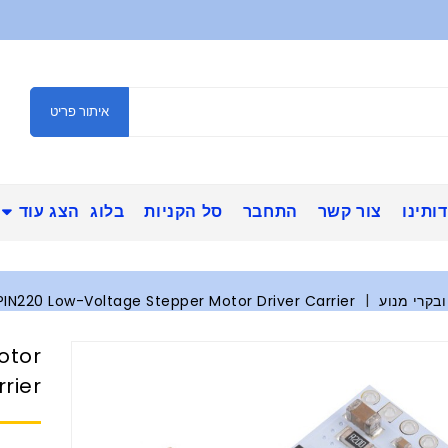
איתור פריט
ותינו
צור קשר
התחבר
סל הקניות
בלוג
הצג עוד
ובקרי מנוע
IN220 Low-Voltage Stepper Motor Driver Carrier
otor
rrier