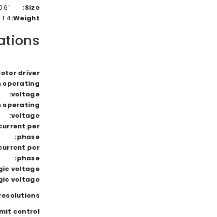
.6″ × 0.8″
Size:
1
1.4 g
Weight:
ations
otor driver:
 operating
voltage:
 operating
voltage:
current per
phase:
urrent per
phase:
ic voltage:
ic voltage:
esolutions:
mit control: