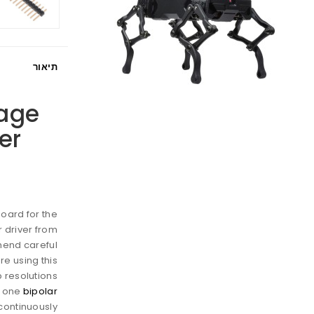
תיאור
tage
er
board for the
 driver from
mend careful
re using this
p resolutions
ol one
bipolar
continuously