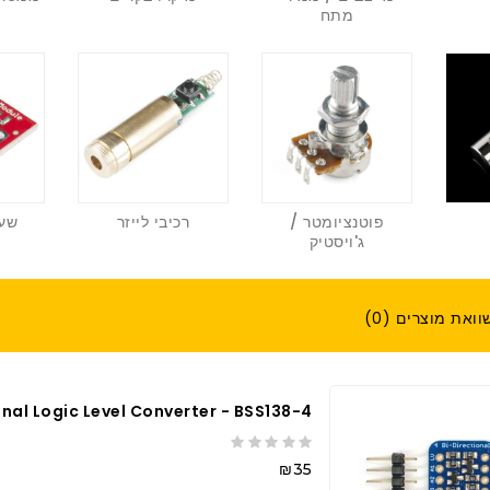
מתח
פוטנציומטר /
רכיבי לייזר
שעו
ג'ויסטיק
וואת מוצרים (0)
4-Channel I2C-Safe Bi-Directional Logic Level Converter - BSS138
₪35