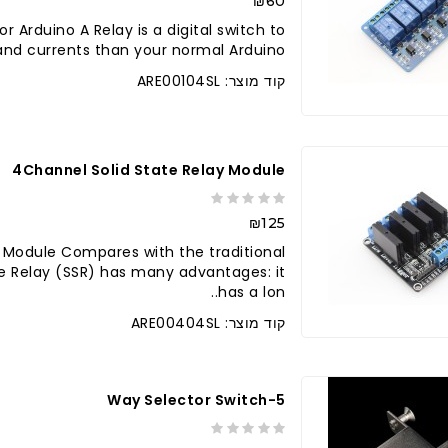
₪60
 Arduino A Relay is a digital switch to
nd currents than your normal Arduino..
קוד מוצר: ARE00104SL
4Channel Solid State Relay Module
₪125
 Module Compares with the traditional
te Relay (SSR) has many advantages: it
has a lon..
קוד מוצר: ARE00404SL
5-Way Selector Switch