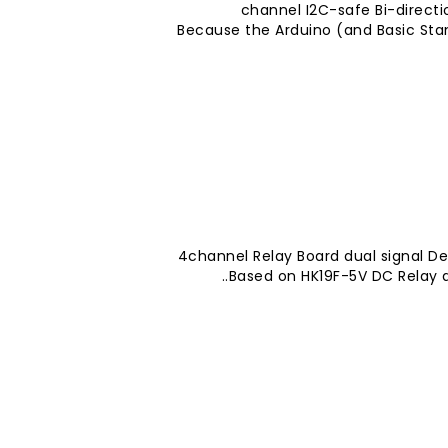
4-channel I2C-safe Bi-direct
Because the Arduino (and Basic St
4channel Relay Board dual signal Des
Based on HK19F-5V DC Relay d