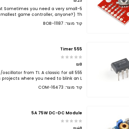
₪25
out Sometimes you need a very small
smallest game controller, anyone?) Th..
קוד מוצר: BOB-11187
555 Timer
₪8
/oscillator from TI. A classic for all
s projects where you need to blink an L..
קוד מוצר: COM-16473
5A 75W DC-DC Module
₪48