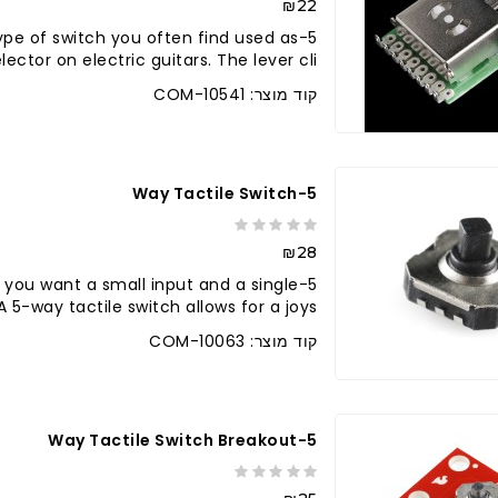
₪22
type of switch you often find used as
ector on electric guitars. The lever cli..
קוד מוצר: COM-10541
5-Way Tactile Switch
₪28
 you want a small input and a single
A 5-way tactile switch allows for a joys..
קוד מוצר: COM-10063
5-Way Tactile Switch Breakout