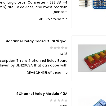
ional Logic Level Converter - BSS138
amp) are 5V devices, and most modern
sensors,..
קוד מוצר: AD-757
ברר בחנות
4channel Relay Board Dual Signal
₪45
cription This is 4 channel Relay Board
riven by ULN2003A that can cope with..
קוד מוצר: DE-4CH-RELAY
4Channel Relay Module-10A