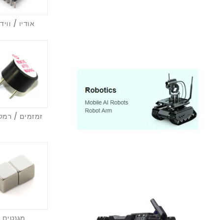
אודיו / וויד
זמזמים / רמק
מגנטים