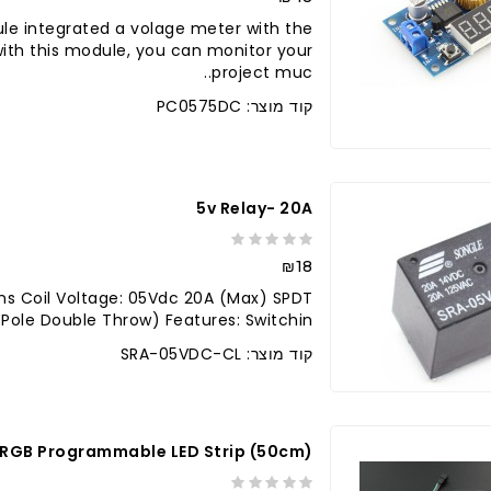
e integrated a volage meter with the
ith this module, you can monitor your
project muc..
קוד מוצר: PC0575DC
ברר בחנות
5v Relay- 20A
₪18
s Coil Voltage: 05Vdc 20A (Max) SPDT
 Pole Double Throw) Features: Switchin..
קוד מוצר: SRA-05VDC-CL
 RGB Programmable LED Strip (50cm)