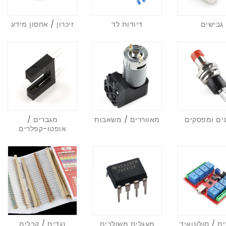
גבישים
דיודות לד
זיכרון / אחסון מידע
ים ומפסקים
מאווררים / משאבות
מגברים /
אופטו-קפלרים
 / סולונואיד
מעגלים משולבים
נגדים / קבלים