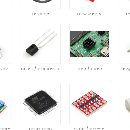
או
אינפרא אדום
אנקודרים
ולים
חימום / קירור
טרנזיסטורים / דיודות
לחצנ
מייצבים / ממירי
מיקרו בקרים
ממסרים