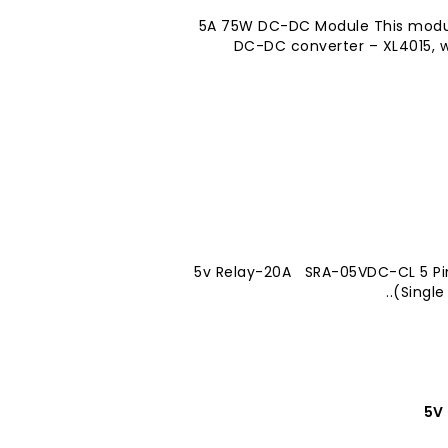
5A 75W DC-DC Module This modul
DC-DC converter – XL4015, w
5v Relay-20A SRA-05VDC-CL 5 Pin
(Single
5V