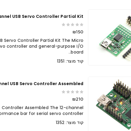
nel USB Servo Controller Partial Kit
₪150
Servo Controller Partial Kit The Micro
ervo controller and general-purpose I/O
board..
קוד מוצר: 1351
nnel USB Servo Controller Assembled
₪210
o Controller Assembled The 12-channel
ormance bar for serial servo controller..
קוד מוצר: 1352