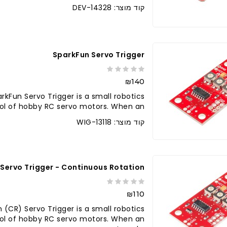
קוד מוצר: DEV-14328
ברר בחנות
SparkFun Servo Trigger
₪140
rkFun Servo Trigger is a small robotics
rol of hobby RC servo motors. When an..
קוד מוצר: WIG-13118
Servo Trigger - Continuous Rotation
₪110
(CR) Servo Trigger is a small robotics
trol of hobby RC servo motors. When an