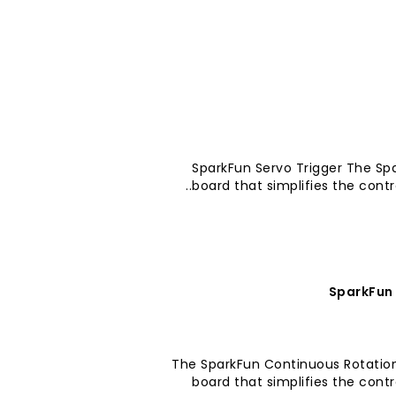
SparkFun Servo Trigger The Spa
board that simplifies the cont
SparkFun 
The SparkFun Continuous Rotation 
board that simplifies the con