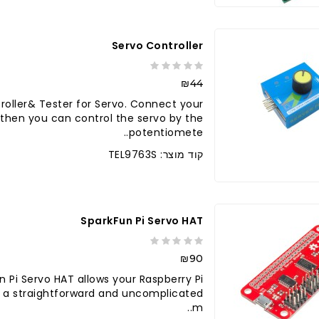
Servo Controller
₪44
roller& Tester for Servo. Connect your
 then you can control the servo by the
potentiomete..
קוד מוצר: TEL9763S
ברר בחנות
SparkFun Pi Servo HAT
₪90
 Pi Servo HAT allows your Raspberry Pi
in a straightforward and uncomplicated
m..