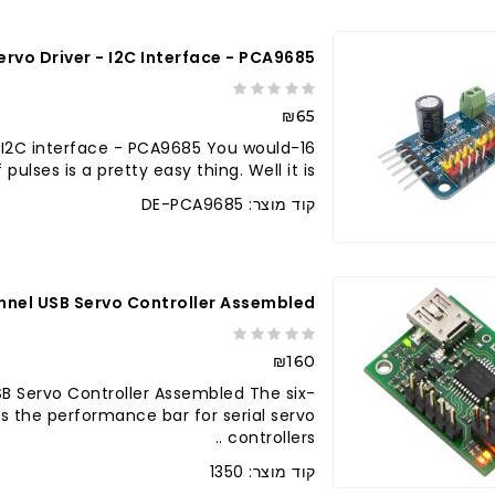
rvo Driver - I2C Interface - PCA9685
₪65
 - I2C interface - PCA9685 You would
ulses is a pretty easy thing. Well it is..
קוד מוצר: DE-PCA9685
nel USB Servo Controller Assembled
₪160
B Servo Controller Assembled The six-
s the performance bar for serial servo
controllers ..
קוד מוצר: 1350