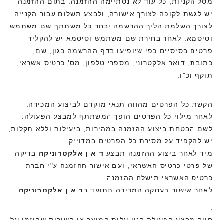
מסל הקניות, כל עוד לא נסתיימה ההזמנה. בתום ההזמנה
יש לגשת לקופה לצורך אישורה, ולבצע תשלום עבור הקנייה.
לצורך השלמת הליך ההרשמה יבחר כל משתתף שם משתמש
וסיסמא. לאחר בחירת שם משתמש וסיסמא יש להקליד
פרטים בסיסיים כפי שיופיעו בדף ההרשמה כגון; שם,
כתובת, דואר אלקטרוני, מספרי טלפון, מס' כרטיס אשראי,
תוקף וכ"ו.
הקשת כל הפרטים מהווה תנאי מוקדם לביצוע המכירה.
לאחר מילוי כל הפרטים הופך המשתתף למבצע הפעולה.
לשם הבטחת ביצוע ההזמנה במהירות, ביעילות וללא תקלות,
יש להקפיד על מסירת כל הפרטים במדוייק.
מיד לאחר ביצוע ההזמנה תבצע
ד א ן אלקטרוניקה
בדיקה
של פרטי כרטיס האשראי, ועם אישור ההזמנה ע"י חברת
כרטיס האשראי תישלח ההזמנה.
לאחר אישור העסקה המכירה תתועד ב
ד א ן אלקטרוניקה
.
חיוב מבצע הפעולה בגין עלות המוצר או השירות שהוזמן על