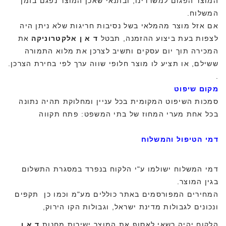
המוצר הפגום למשרדינו, ובתנאי שאכן המוצר נפגם בזמן
המשלוח.
אם אזל מוצר מהמלאי בשל נסיבות חריגות שלא ניתן היה
לצפות בעת ביצוע ההזמנה, תבטל
ד א ן אלקטרוניקה
את
המכירה תוך יום עסקים ותשיב לצרכן את מלוא התמורה
ששילם, או תציע לו מוצר חלופי שווה ערך לפי בחירת הצרכן.
.
מקום שיפוט
סמכות השיפוט המקומית בכל עניין ומחלוקת תהיה נתונה
בכל אחת מערי המחוז של בתי המשפט: פתח תקווה
דמי הטיפול והמשלוח
דמי המשלוח ישולמו ע"י הלקוח בנפרד במסגרת התשלום
בגין המוצר.
המחירים המפורסמים באתר כוללים מע"מ וכמו כן תקפים
ונכונים לגבולות מדינת ישראל, וגבולות הקו הירוק,
הלקוח יהיה רשאי לאסוף את המוצר ישירות מחנות
ד א ן