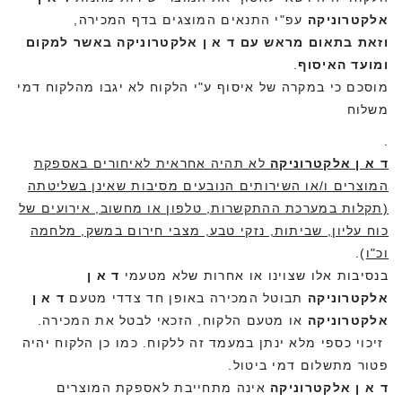
אלקטרוניקה
עפ"י התנאים המוצגים בדף המכירה,
וזאת בתאום מראש עם ד א ן אלקטרוניקה באשר למקום
ומועד האיסוף
.
מוסכם כי במקרה של איסוף ע"י הלקוח לא יגבו מהלקוח דמי
משלוח
.
ד א ן אלקטרוניקה
לא תהיה אחראית לאיחורים באספקת
המוצרים ו/או השירותים הנובעים מסיבות שאינן בשליטתה
(תקלות במערכת ההתקשרות, טלפון או מחשוב, אירועים של
כוח עליון, שביתות, נזקי טבע, מצבי חירום במשק, מלחמה
וכ"ו
).
בנסיבות אלו שצוינו או אחרות שלא מטעמי
ד א ן
אלקטרוניקה
תבוטל המכירה באופן חד צדדי מטעם
ד א ן
אלקטרוניקה
או מטעם הלקוח, הזכאי לבטל את המכירה.
זיכוי כספי מלא ינתן במעמד זה ללקוח. כמו כן הלקוח יהיה
פטור מתשלום דמי ביטול.
ד א ן אלקטרוניקה
אינה מתחייבת לאספקת המוצרים